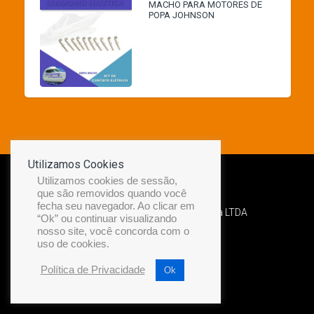
MACHO PARA MOTORES DE
POPA JOHNSON
Utilizamos Cookies
Utilizamos cookies de sessão,
que são removidos quando você
fecha seu navegador. Ao clicar em
Desenvolvido por Diamond Náutica LTDA
“Ok” ou continuar visualizando
nosso site, você concorda com o
uso de cookies.
Política de Privacidade
Ok