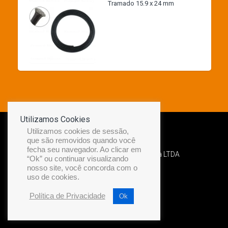
Tramado 15.9 x 24 mm
Utilizamos Cookies
Utilizamos cookies de sessão,
que são removidos quando você
fecha seu navegador. Ao clicar em
Desenvolvido por Diamond Náutica LTDA
“Ok” ou continuar visualizando
nosso site, você concorda com o
uso de cookies.
Política de Privacidade
Ok