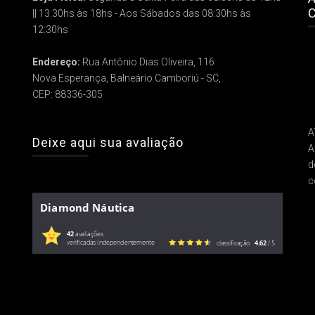
C
|| 13:30hs às 18hs - Aos Sábados das 08:30hs às
12:30hs
Endereço:
Rua Antônio Dias Oliveira, 116
Nova Esperança, Balneário Camboriú - SC,
CEP: 88336-305
A
Deixe aqui sua avaliação
A
d
c
Diamond Náutica
42
avaliações
verificadas independentemente
classificação
4.62
/ 5