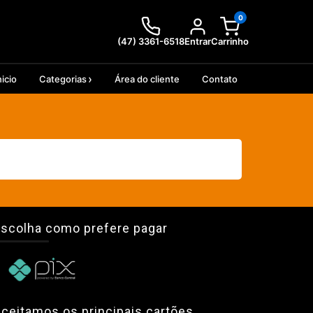
0
(47) 3361-6518
Entrar
Carrinho
nicio
Categorias
Área do cliente
Contato
scolha como prefere pagar
ceitamos os principais cartões