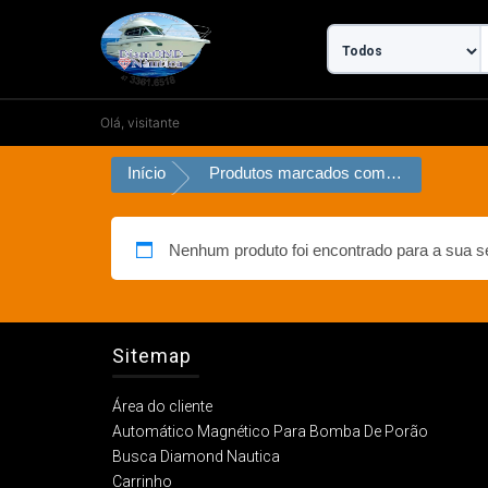
Ir
para
o
conteúdo
Olá, visitante
Início
Produtos marcados com a tag “luz de mastro”
Nenhum produto foi encontrado para a sua s
Sitemap
Área do cliente
Automático Magnético Para Bomba De Porão
Busca Diamond Nautica
Carrinho