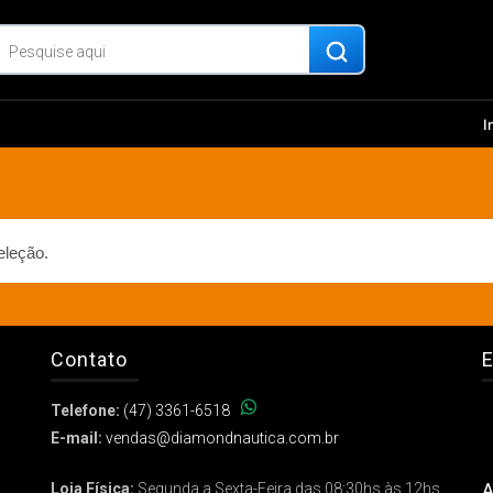
I
eleção.
Contato
E
Telefone:
(47) 3361-6518
E-mail:
vendas@diamondnautica.com.br
A
Loja Física:
Segunda a Sexta-Feira das 08:30hs às 12hs