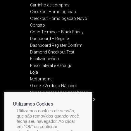
Carrinho de compras
Checkout Homologacao
Checkout Homologacao Novo
Contato
Copo Térmico – Black Friday
Dashboard – Register
Dashboard Register Confirm
Diamond Checkout Test
Finalizar pedido
Friso Lateral e Verdugo
Loja
Motorhome
O que é Verdugo Náutico?
Peças e acessórios para barco
Política de Devolução e Reembolso​
Utilizamos Cookies
Política de privacidade
Utilizamos cookies de sessão,
Preview Friso Premium
que são removidos quando você
Recuperação de senha
fecha seu navegador. Ao clicar
Service Manual
em “Ok” ou continuar