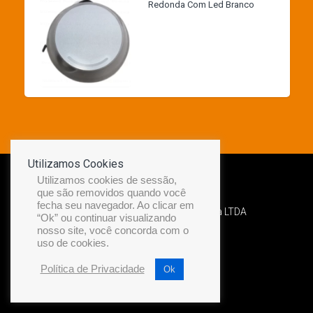
Redonda Com Led Branco
Utilizamos Cookies
Utilizamos cookies de sessão,
que são removidos quando você
fecha seu navegador. Ao clicar em
Desenvolvido por Diamond Náutica LTDA
“Ok” ou continuar visualizando
nosso site, você concorda com o
uso de cookies.
Política de Privacidade
Ok