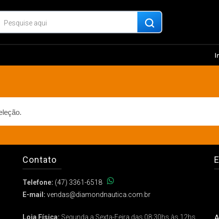
I
eleção.
Contato
E
Telefone:
(47) 3361-6518
E-mail:
vendas@diamondnautica.com.br
A
Loja Física:
Segunda a Sexta-Feira das 08:30hs às 12hs