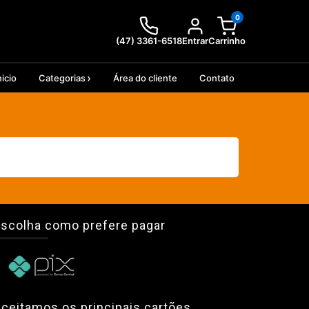
0
(47) 3361-6518
Entrar
Carrinho
nicio
Categorias
Área do cliente
Contato
scolha como prefere pagar
ceitamos os principais cartões