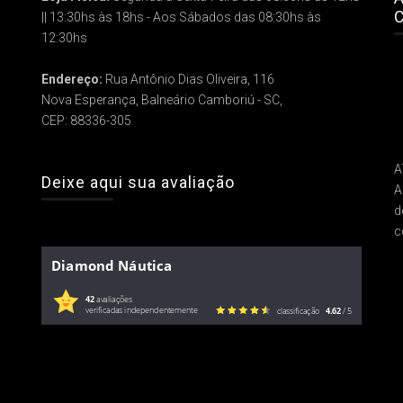
C
|| 13:30hs às 18hs - Aos Sábados das 08:30hs às
12:30hs
Endereço:
Rua Antônio Dias Oliveira, 116
Nova Esperança, Balneário Camboriú - SC,
CEP: 88336-305
A
Deixe aqui sua avaliação
A
d
c
Diamond Náutica
42
avaliações
verificadas independentemente
classificação
4.62
/ 5