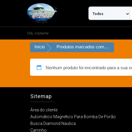
Ir
para
o
conteúdo
Olá, visitante
Início
Produtos marcados com a tag “Luz Circular Branco e/ou Intermitente e Fixo com Led e Base Branca”
Nenhum produto foi encontrado para a sua s
Sitemap
Área do cliente
Automático Magnético Para Bomba De Porão
Busca Diamond Nautica
Carrinho