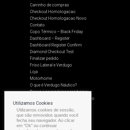
Carrinho de compras
Checkout Homologacao
Checkout Homologacao Novo
Contato
Copo Térmico – Black Friday
Dashboard – Register
Dashboard Register Confirm
Diamond Checkout Test
Finalizar pedido
Friso Lateral e Verdugo
Loja
Motorhome
O que é Verdugo Náutico?
Peças e acessórios para barco
Política de Devolução e Reembolso​
Utilizamos Cookies
Política de privacidade
Utilizamos cookies de sessão,
Preview Friso Premium
que são removidos quando você
Recuperação de senha
fecha seu navegador. Ao clicar
Service Manual
em “Ok” ou continuar