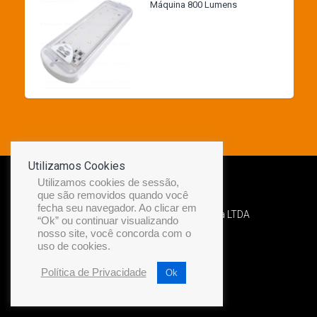
Máquina 800 Lumens
Utilizamos Cookies
Utilizamos cookies de sessão,
que são removidos quando você
fecha seu navegador. Ao clicar em
Desenvolvido por Diamond Náutica LTDA
“Ok” ou continuar visualizando
nosso site, você concorda com o
uso de cookies.
Política de Privacidade
Ok