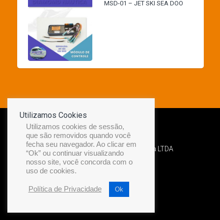
MSD-01 – JET SKI SEA DOO
Utilizamos Cookies
Utilizamos cookies de sessão,
que são removidos quando você
fecha seu navegador. Ao clicar em
Desenvolvido por Diamond Náutica LTDA
“Ok” ou continuar visualizando
nosso site, você concorda com o
uso de cookies.
Política de Privacidade
Ok