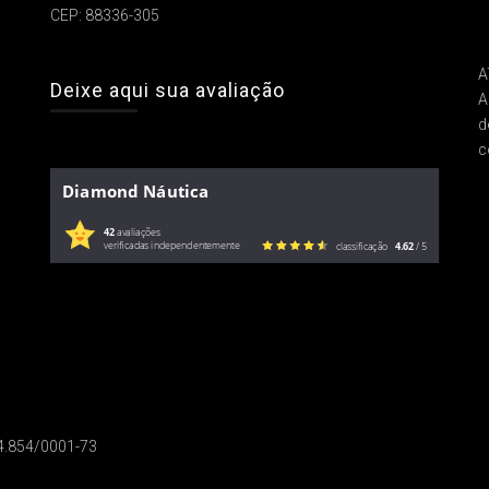
CEP: 88336-305
A
Deixe aqui sua avaliação
A
d
c
Diamond Náutica
42
avaliações
verificadas independentemente
classificação
4.62
/ 5
14.854/0001-73