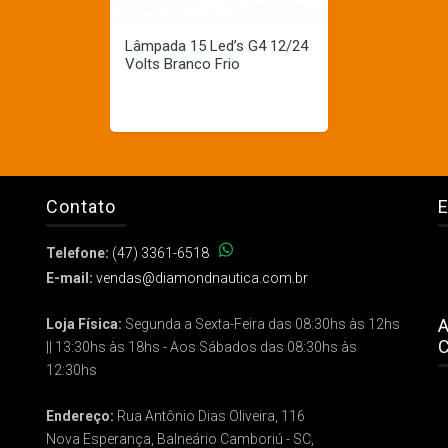
Lâmpada 15 Led’s G4 12/24
Volts Branco Frio
Contato
E
Telefone:
(47) 3361-6518
E-mail:
vendas@diamondnautica.com.br
A
Loja Física:
Segunda a Sexta-Feira das 08:30hs às 12hs
C
|| 13:30hs às 18hs - Aos Sábados das 08:30hs às
12:30hs
Endereço:
Rua Antônio Dias Oliveira, 116
Nova Esperança, Balneário Camboriú - SC,