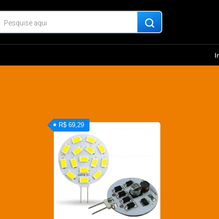
I
R$ 69,29