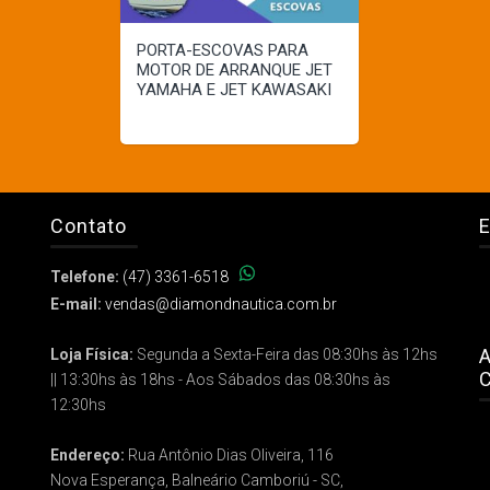
PORTA-ESCOVAS PARA
MOTOR DE ARRANQUE JET
YAMAHA E JET KAWASAKI
Contato
E
Telefone:
(47) 3361-6518
E-mail:
vendas@diamondnautica.com.br
A
Loja Física:
Segunda a Sexta-Feira das 08:30hs às 12hs
C
|| 13:30hs às 18hs - Aos Sábados das 08:30hs às
12:30hs
Endereço:
Rua Antônio Dias Oliveira, 116
Nova Esperança, Balneário Camboriú - SC,