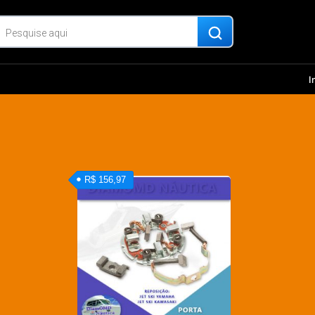
I
R$ 156,97