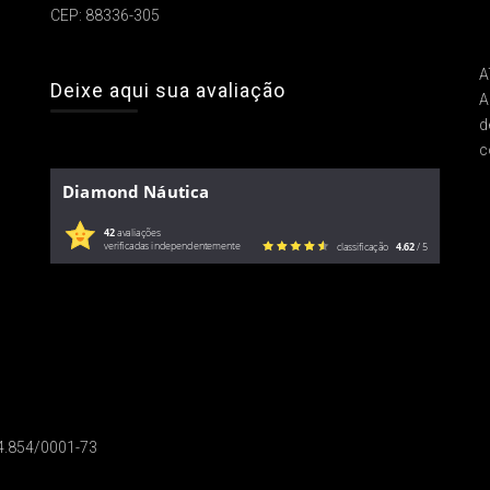
CEP: 88336-305
A
Deixe aqui sua avaliação
A
d
c
Diamond Náutica
42
avaliações
verificadas independentemente
classificação
4.62
/ 5
14.854/0001-73