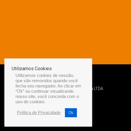
Utilizamos Cookies
Utilizamos cookies de sessão,
que são removidos quando você
fecha seu navegador. Ao clicar em
Desenvolvido por Diamond Náutica LTDA
“Ok” ou continuar visualizando
nosso site, você concorda com o
uso de cookies.
Política de Privacidade
Ok