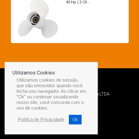
40 Hp ( 3 Cil....
Utilizamos Cookies
Utilizamos cookies de sessão,
que são removidos quando você
fecha seu navegador. Ao clicar em
Desenvolvido por Diamond Náutica LTDA
“Ok” ou continuar visualizando
nosso site, você concorda com o
uso de cookies.
Política de Privacidade
Ok