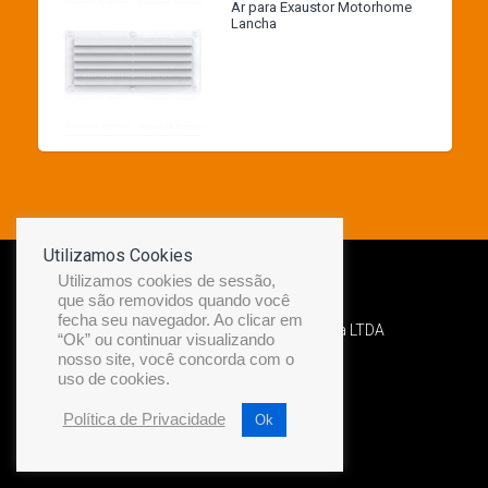
Ar para Exaustor Motorhome
Lancha
Utilizamos Cookies
Utilizamos cookies de sessão,
que são removidos quando você
fecha seu navegador. Ao clicar em
Desenvolvido por Diamond Náutica LTDA
“Ok” ou continuar visualizando
nosso site, você concorda com o
uso de cookies.
Política de Privacidade
Ok