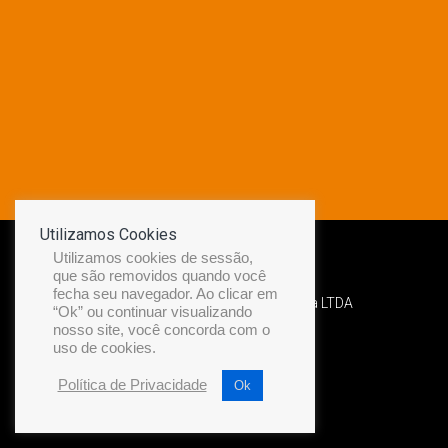
Utilizamos Cookies
Utilizamos cookies de sessão,
que são removidos quando você
fecha seu navegador. Ao clicar em
Desenvolvido por Diamond Náutica LTDA
“Ok” ou continuar visualizando
nosso site, você concorda com o
uso de cookies.
Política de Privacidade
Ok