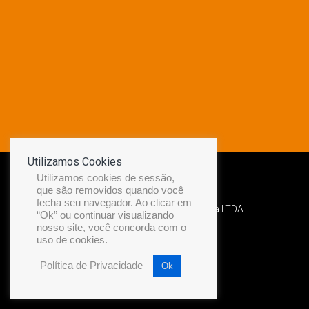
Utilizamos Cookies
Utilizamos cookies de sessão,
que são removidos quando você
fecha seu navegador. Ao clicar em
Desenvolvido por Diamond Náutica LTDA
“Ok” ou continuar visualizando
nosso site, você concorda com o
uso de cookies.
Política de Privacidade
Ok