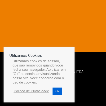
Utilizamos Cookies
Utilizamos cookies de sessão,
que são removidos quando você
fecha seu navegador. Ao clicar em
Desenvolvido por Diamond Náutica LTDA
“Ok” ou continuar visualizando
nosso site, você concorda com o
uso de cookies.
Política de Privacidade
Ok