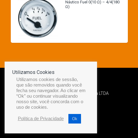
Náutico Fuel 0(10 Ω) – 4/4(180
Ω)
Utilizamos Cookies
Utilizamos cookies de sessão,
que são removidos quando você
fecha seu navegador. Ao clicar em
Desenvolvido por Diamond Náutica LTDA
“Ok” ou continuar visualizando
nosso site, você concorda com o
uso de cookies.
Política de Privacidade
Ok