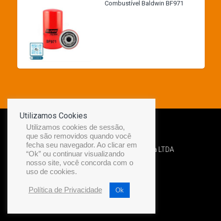
Combustível Baldwin BF971
Utilizamos Cookies
Utilizamos cookies de sessão,
que são removidos quando você
fecha seu navegador. Ao clicar em
Desenvolvido por Diamond Náutica LTDA
“Ok” ou continuar visualizando
nosso site, você concorda com o
uso de cookies.
Política de Privacidade
Ok