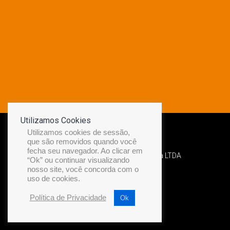
Utilizamos Cookies
Utilizamos cookies de sessão,
que são removidos quando você
fecha seu navegador. Ao clicar em
Desenvolvido por Diamond Náutica LTDA
“Ok” ou continuar visualizando
nosso site, você concorda com o
uso de cookies.
Política de Privacidade
Ok