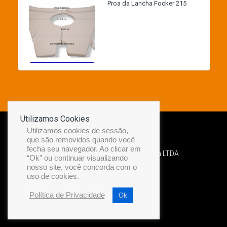
Proa da Lancha Focker 215
Utilizamos Cookies
Utilizamos cookies de sessão,
que são removidos quando você
fecha seu navegador. Ao clicar em
Desenvolvido por Diamond Náutica LTDA
“Ok” ou continuar visualizando
nosso site, você concorda com o
uso de cookies.
Política de Privacidade
Ok