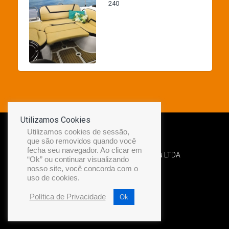
240
Utilizamos Cookies
Utilizamos cookies de sessão,
que são removidos quando você
fecha seu navegador. Ao clicar em
Desenvolvido por Diamond Náutica LTDA
“Ok” ou continuar visualizando
nosso site, você concorda com o
uso de cookies.
Política de Privacidade
Ok