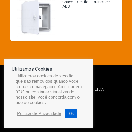
Chave – Seaflo – Branca em
ABS
Utilizamos Cookies
Utilizamos cookies de sessão,
que são removidos quando você
fecha seu navegador. Ao clicar em
Desenvolvido por Diamond Náutica LTDA
“Ok” ou continuar visualizando
nosso site, você concorda com o
uso de cookies.
Política de Privacidade
Ok