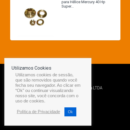
para Hélice Mercury 40 Hp
Super...
Utilizamos Cookies
Utilizamos cookies de sessão,
que são removidos quando você
fecha seu navegador. Ao clicar em
Desenvolvido por Diamond Náutica LTDA
“Ok” ou continuar visualizando
nosso site, você concorda com o
uso de cookies.
Política de Privacidade
Ok