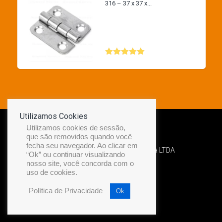
316 – 37 x 37 x...
Avaliação
5.00
de 5
Utilizamos Cookies
Utilizamos cookies de sessão,
que são removidos quando você
fecha seu navegador. Ao clicar em
Desenvolvido por Diamond Náutica LTDA
“Ok” ou continuar visualizando
nosso site, você concorda com o
uso de cookies.
Política de Privacidade
Ok