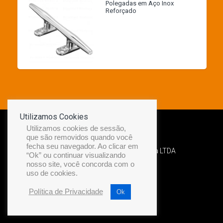
Polegadas em Aço Inox
Reforçado
Utilizamos Cookies
Utilizamos cookies de sessão,
que são removidos quando você
fecha seu navegador. Ao clicar em
Desenvolvido por Diamond Náutica LTDA
“Ok” ou continuar visualizando
nosso site, você concorda com o
uso de cookies.
Política de Privacidade
Ok