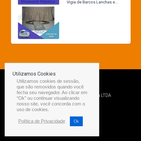
Vigia de Barcos Lanchas e...
Utilizamos Cookies
Utilizamos cookies de sessão,
que são removidos quando você
fecha seu navegador. Ao clicar em
Desenvolvido por Diamond Náutica LTDA
“Ok” ou continuar visualizando
nosso site, você concorda com o
uso de cookies.
Política de Privacidade
Ok