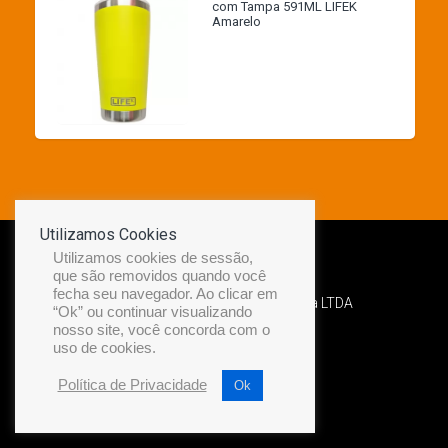
com Tampa 591ML LIFEK
Amarelo
Utilizamos Cookies
Utilizamos cookies de sessão,
que são removidos quando você
fecha seu navegador. Ao clicar em
Desenvolvido por Diamond Náutica LTDA
“Ok” ou continuar visualizando
nosso site, você concorda com o
uso de cookies.
Política de Privacidade
Ok