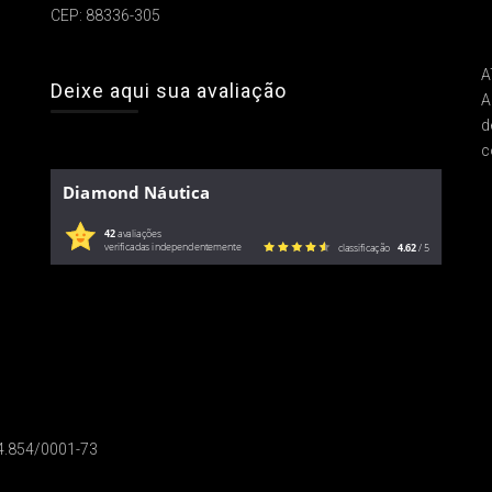
CEP: 88336-305
A
Deixe aqui sua avaliação
A
d
c
Diamond Náutica
42
avaliações
verificadas independentemente
classificação
4.62
/ 5
14.854/0001-73