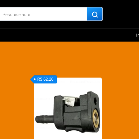
I
R$ 62,26