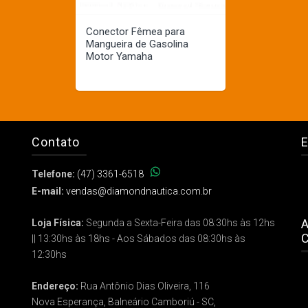
Conector Fêmea para
Mangueira de Gasolina
Motor Yamaha
Contato
E
Telefone:
(47) 3361-6518
E-mail:
vendas@diamondnautica.com.br
A
Loja Física:
Segunda a Sexta-Feira das 08:30hs às 12hs
C
|| 13:30hs às 18hs - Aos Sábados das 08:30hs às
12:30hs
Endereço:
Rua Antônio Dias Oliveira, 116
Nova Esperança, Balneário Camboriú - SC,