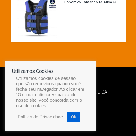
Esportivo Tamanho M Ativa 55
Utilizamos Cookies
Utilizamos cookies de sessão,
que são removidos quando você
fecha seu navegador. Ao clicar em
Desenvolvido por Diamond Náutica LTDA
“Ok” ou continuar visualizando
nosso site, você concorda com o
uso de cookies.
Política de Privacidade
Ok