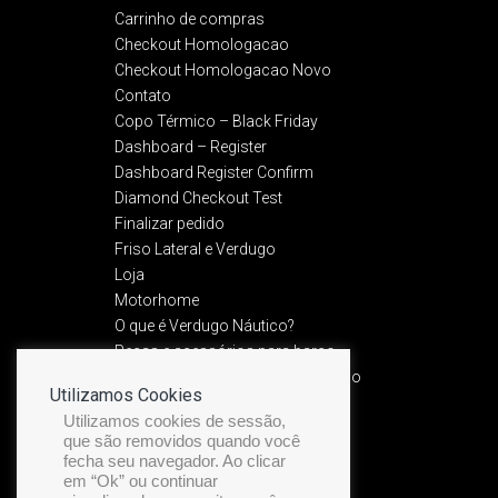
Carrinho de compras
Checkout Homologacao
Checkout Homologacao Novo
Contato
Copo Térmico – Black Friday
Dashboard – Register
Dashboard Register Confirm
Diamond Checkout Test
Finalizar pedido
Friso Lateral e Verdugo
Loja
Motorhome
O que é Verdugo Náutico?
Peças e acessórios para barco
Política de Devolução e Reembolso​
Utilizamos Cookies
Política de privacidade
Utilizamos cookies de sessão,
Preview Friso Premium
que são removidos quando você
Recuperação de senha
fecha seu navegador. Ao clicar
Service Manual
em “Ok” ou continuar