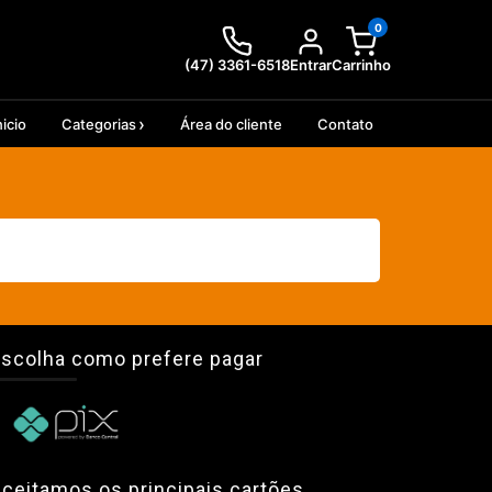
0
(47) 3361-6518
Entrar
Carrinho
nicio
Categorias
Área do cliente
Contato
scolha como prefere pagar
ceitamos os principais cartões