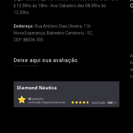
C
|| 13:30hs às 18hs - Aos Sábados das 08:30hs às
12:30hs
Endereço:
Rua Antônio Dias Oliveira, 116
Nova Esperança, Balneário Camboriú - SC,
CEP: 88336-305
A
Deixe aqui sua avaliação
A
d
c
Diamond Náutica
42
avaliações
verificadas independentemente
classificação
4.62
/ 5