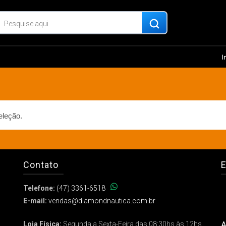
I
eleção.
Contato
E
Telefone:
(47) 3361-6518
E-mail:
vendas@diamondnautica.com.br
A
Loja Física:
Segunda a Sexta-Feira das 08:30hs às 12hs