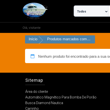
Ir
para
o
conteúdo
Olá, visitante
Início
Produtos marcados com a tag “Colete Camisa Flutuadora com Proteção UV até 50 Kg”
Nenhum produto foi encontrado para a sua s
Sitemap
Área do cliente
Automático Magnético Para Bomba De Porão
Busca Diamond Nautica
Carrinho