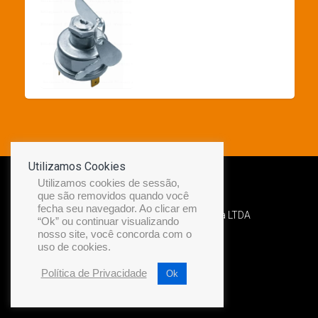
Utilizamos Cookies
Utilizamos cookies de sessão,
que são removidos quando você
fecha seu navegador. Ao clicar em
Desenvolvido por Diamond Náutica LTDA
“Ok” ou continuar visualizando
nosso site, você concorda com o
uso de cookies.
Política de Privacidade
Ok