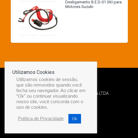
Desligamento B.E.D-01 SKI para
Motores Suzuki
Utilizamos Cookies
Utilizamos cookies de sessão,
que são removidos quando você
fecha seu navegador. Ao clicar em
Desenvolvido por Diamond Náutica LTDA
“Ok” ou continuar visualizando
nosso site, você concorda com o
uso de cookies.
Política de Privacidade
Ok