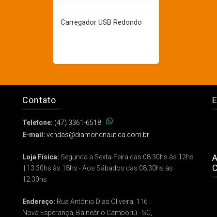
Carregador USB Redondo
Contato
E
Telefone:
(47) 3361-6518
E-mail:
vendas@diamondnautica.com.br
A
Loja Física:
Segunda a Sexta-Feira das 08:30hs às 12hs
C
|| 13:30hs às 18hs - Aos Sábados das 08:30hs às
12:30hs
Endereço:
Rua Antônio Dias Oliveira, 116
Nova Esperança, Balneário Camboriú - SC,