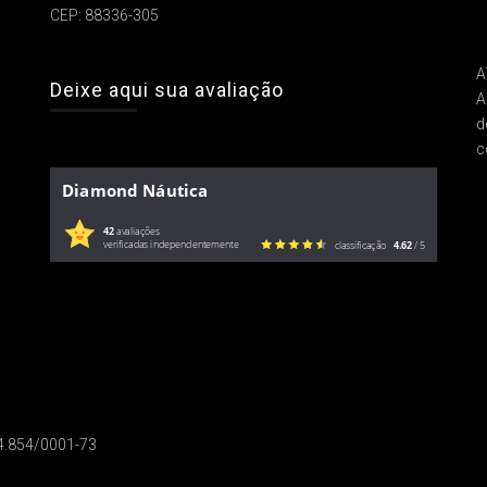
CEP: 88336-305
A
Deixe aqui sua avaliação
A
d
c
Diamond Náutica
42
avaliações
verificadas independentemente
classificação
4.62
/ 5
14.854/0001-73