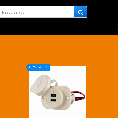
I
R$ 195,37