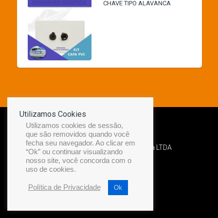
CHAVE TIPO ALAVANCA
Utilizamos Cookies
Utilizamos cookies de sessão,
que são removidos quando você
fecha seu navegador. Ao clicar em
Desenvolvido por Diamond Náutica LTDA
“Ok” ou continuar visualizando
nosso site, você concorda com o
uso de cookies.
Política de Privacidade
Ok