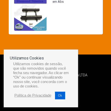
em Abs
Utilizamos Cookies
Utilizamos cookies de sessão,
que são removidos quando você
fecha seu navegador. Ao clicar em
Desenvolvido por Diamond Náutica LTDA
“Ok” ou continuar visualizando
nosso site, você concorda com o
uso de cookies.
Política de Privacidade
Ok