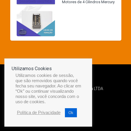
Motores de 4 Cilindros Mercury
Utilizamos Cookies
Utilizamos cookies de sessão,
que são removidos quando você
fecha seu navegador. Ao clicar em
Desenvolvido por Diamond Náutica LTDA
“Ok” ou continuar visualizando
nosso site, você concorda com o
uso de cookies.
Política de Privacidade
Ok