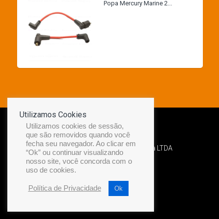
Popa Mercury Marine 2...
Utilizamos Cookies
Utilizamos cookies de sessão,
que são removidos quando você
fecha seu navegador. Ao clicar em
Desenvolvido por Diamond Náutica LTDA
“Ok” ou continuar visualizando
nosso site, você concorda com o
uso de cookies.
Política de Privacidade
Ok