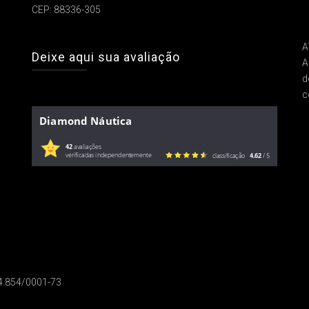
CEP: 88336-305
A
Deixe aqui sua avaliação
A
d
c
Diamond Náutica
42
avaliações
verificadas independentemente
classificação
4.62
/ 5
14.854/0001-73