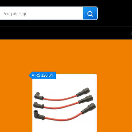
I
R$ 128,34