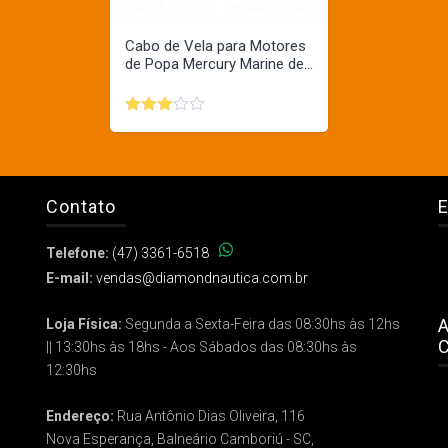
Cabo de Vela para Motores
de Popa Mercury Marine de...
Avaliação
3.00
de 5
Contato
E
Telefone:
(47) 3361-6518
E-mail:
vendas@diamondnautica.com.br
A
Loja Física:
Segunda a Sexta-Feira das 08:30hs às 12hs
C
|| 13:30hs às 18hs - Aos Sábados das 08:30hs às
12:30hs
Endereço:
Rua Antônio Dias Oliveira, 116
Nova Esperança, Balneário Camboriú - SC,