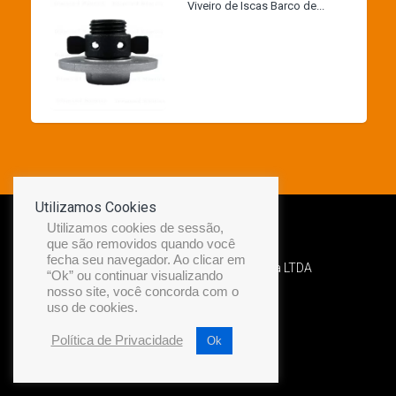
Viveiro de Iscas Barco de...
Utilizamos Cookies
Utilizamos cookies de sessão,
que são removidos quando você
fecha seu navegador. Ao clicar em
Desenvolvido por Diamond Náutica LTDA
“Ok” ou continuar visualizando
nosso site, você concorda com o
uso de cookies.
Política de Privacidade
Ok