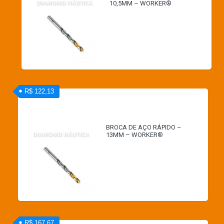
10,5MM – WORKER®
R$ 122,13
BROCA DE AÇO RÁPIDO –
13MM – WORKER®
R$ 167,67