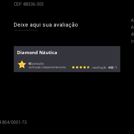
CEP: 88336-305
A
Deixe aqui sua avaliação
A
d
c
Diamond Náutica
42
avaliações
verificadas independentemente
classificação
4.62
/ 5
14.854/0001-73