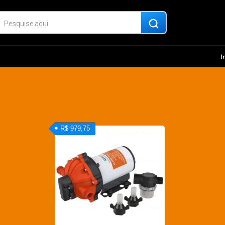
I
R$ 979,75