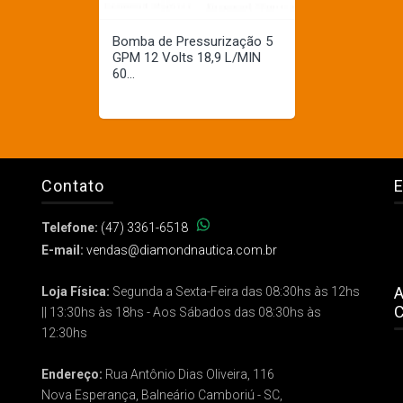
Bomba de Pressurização 5
GPM 12 Volts 18,9 L/MIN
60...
Contato
E
Telefone:
(47) 3361-6518
E-mail:
vendas@diamondnautica.com.br
A
Loja Física:
Segunda a Sexta-Feira das 08:30hs às 12hs
C
|| 13:30hs às 18hs - Aos Sábados das 08:30hs às
12:30hs
Endereço:
Rua Antônio Dias Oliveira, 116
Nova Esperança, Balneário Camboriú - SC,