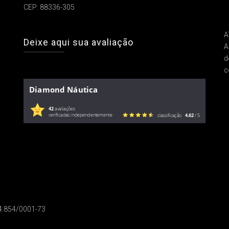
CEP: 88336-305
A
Deixe aqui sua avaliação
A
d
c
Diamond Náutica
42
avaliações
verificadas independentemente
classificação
4.62
/ 5
14.854/0001-73