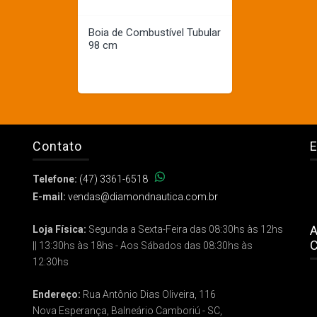
Boia de Combustível Tubular
98 cm
Contato
E
Telefone:
(47) 3361-6518
E-mail:
vendas@diamondnautica.com.br
A
Loja Física:
Segunda a Sexta-Feira das 08:30hs às 12hs
C
|| 13:30hs às 18hs - Aos Sábados das 08:30hs às
12:30hs
Endereço:
Rua Antônio Dias Oliveira, 116
Nova Esperança, Balneário Camboriú - SC,