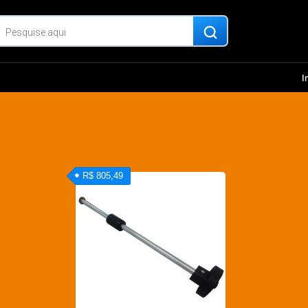
I
R$ 805,49