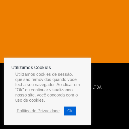
Utilizamos Cookies
Utilizamos cookies de sessão,
que são removidos quando você
fecha seu navegador. Ao clicar em
Desenvolvido por Diamond Náutica LTDA
“Ok” ou continuar visualizando
nosso site, você concorda com o
uso de cookies.
Política de Privacidade
Ok