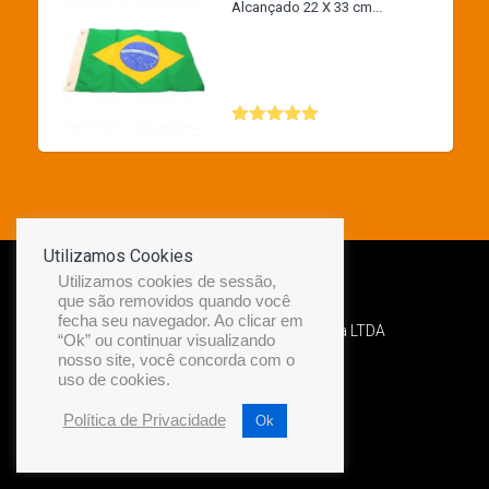
Alcançado 22 X 33 cm...
Avaliação
5.00
de 5
Utilizamos Cookies
Utilizamos cookies de sessão,
que são removidos quando você
fecha seu navegador. Ao clicar em
Desenvolvido por Diamond Náutica LTDA
“Ok” ou continuar visualizando
nosso site, você concorda com o
uso de cookies.
Política de Privacidade
Ok