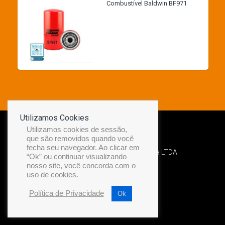
Combustível Baldwin BF971
Utilizamos Cookies
Utilizamos cookies de sessão,
que são removidos quando você
fecha seu navegador. Ao clicar em
Desenvolvido por Diamond Náutica LTDA
“Ok” ou continuar visualizando
nosso site, você concorda com o
uso de cookies.
Política de Privacidade
Ok