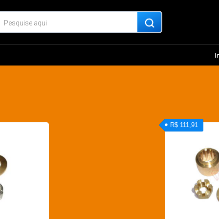
I
R$ 111,91