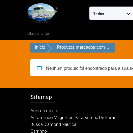
Ir
para
o
conteúdo
Olá, visitante
Início
Produtos marcados com a tag “amplificador maritimo”
Nenhum produto foi encontrado para a sua s
Sitemap
Área do cliente
Automático Magnético Para Bomba De Porão
Busca Diamond Nautica
Carrinho