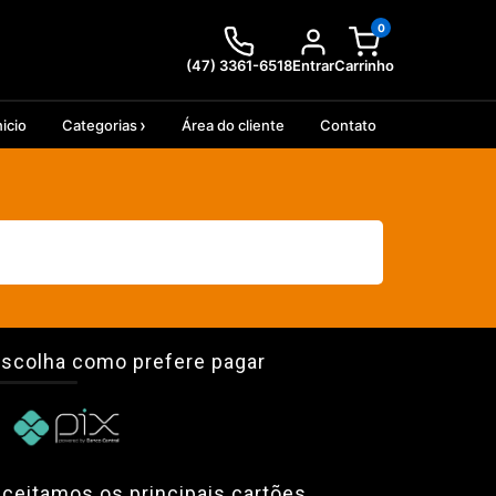
0
(47) 3361-6518
Entrar
Carrinho
nicio
Categorias
Área do cliente
Contato
scolha como prefere pagar
ceitamos os principais cartões