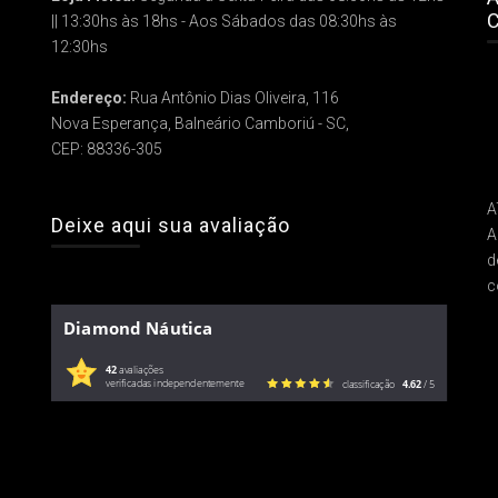
C
|| 13:30hs às 18hs - Aos Sábados das 08:30hs às
12:30hs
Endereço:
Rua Antônio Dias Oliveira, 116
Nova Esperança, Balneário Camboriú - SC,
CEP: 88336-305
A
Deixe aqui sua avaliação
A
d
c
Diamond Náutica
42
avaliações
verificadas independentemente
classificação
4.62
/ 5