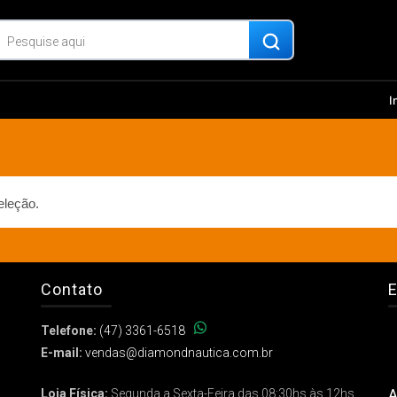
I
eleção.
Contato
E
Telefone:
(47) 3361-6518
E-mail:
vendas@diamondnautica.com.br
A
Loja Física:
Segunda a Sexta-Feira das 08:30hs às 12hs