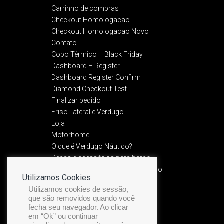
Carrinho de compras
Checkout Homologacao
Checkout Homologacao Novo
Contato
Copo Térmico – Black Friday
Dashboard – Register
Dashboard Register Confirm
Diamond Checkout Test
Finalizar pedido
Friso Lateral e Verdugo
Loja
Motorhome
O que é Verdugo Náutico?
Peças e acessórios para barco
Política de Devolução e Reembolso​
Utilizamos Cookies
Política de privacidade
Utilizamos cookies de sessão,
Preview Friso Premium
que são removidos quando você
Recuperação de senha
fecha seu navegador. Ao clicar
Service Manual
em “Ok” ou continuar