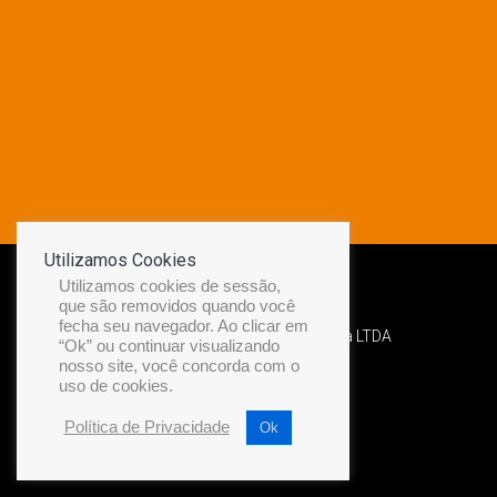
Utilizamos Cookies
Utilizamos cookies de sessão,
que são removidos quando você
fecha seu navegador. Ao clicar em
Desenvolvido por Diamond Náutica LTDA
“Ok” ou continuar visualizando
nosso site, você concorda com o
uso de cookies.
Política de Privacidade
Ok