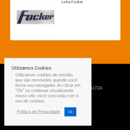
Linha Focker
Utilizamos Cookies
Utilizamos cookies de sessão,
que são removidos quando você
fecha seu navegador. Ao clicar em
Desenvolvido por Diamond Náutica LTDA
“Ok” ou continuar visualizando
nosso site, você concorda com o
uso de cookies.
Política de Privacidade
Ok