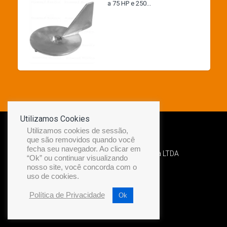
a 75 HP e 250...
Utilizamos Cookies
Utilizamos cookies de sessão,
que são removidos quando você
fecha seu navegador. Ao clicar em
Desenvolvido por Diamond Náutica LTDA
“Ok” ou continuar visualizando
nosso site, você concorda com o
uso de cookies.
Política de Privacidade
Ok