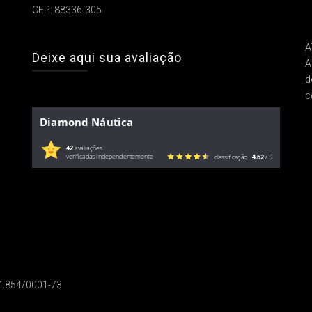
CEP: 88336-305
A
Deixe aqui sua avaliação
A
d
c
Diamond Náutica
42
avaliações
verificadas independentemente
classificação
4.62
/ 5
14.854/0001-73