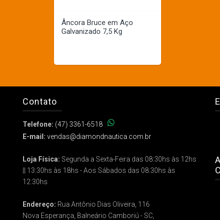
Âncora Bruce em Aço
Galvanizado 7,5 Kg
Contato
E
Telefone:
(47) 3361-6518
E-mail:
vendas@diamondnautica.com.br
A
Loja Física:
Segunda a Sexta-Feira das 08:30hs às 12hs
C
|| 13:30hs às 18hs - Aos Sábados das 08:30hs às
12:30hs
Endereço:
Rua Antônio Dias Oliveira, 116
Nova Esperança, Balneário Camboriú - SC,